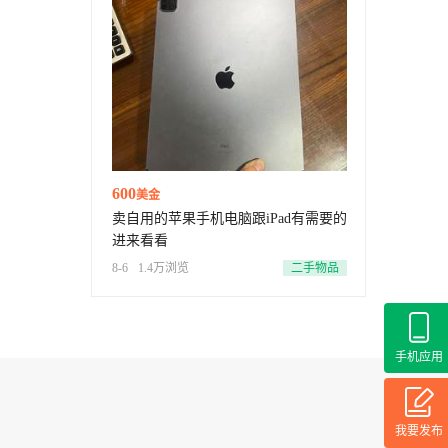
600
美金
卖自用的苹果手机电脑跟iPad有需要的
进来看看
8-6
1.4万浏览
二手物品
手机应用
我要发布