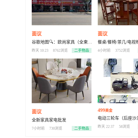
面议
面议
谷歌地图🔍：欧尚家具（全柬境
餐桌/餐椅/茶几/电视
内送货上门）
办公桌/办公椅/文件柜
昨天 10:23
8762浏览
二手物品
4小时前
3752浏览
柜/床头柜/沙发
499
美金
面议
电动三轮车（后座沙
全新家具家电批发
收回载货）超威5颗电
昨天 22:37
58浏览
7小时前
730浏览
二手物品
程55公里 创业神车