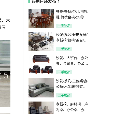
该用户还发布了
餐桌/餐椅/茶几/电视
柜/梳妆台/办公桌/办
椅、木
公椅/文件柜/鞋柜/衣
二手物品
信号
柜/床头柜/沙发
沙发/办公椅/电竞椅/
老板椅/餐椅/茶台/电
视柜/文件柜/衣柜/床
二手物品
头柜/梳妆台/床/床垫
沙发、大班台、办公
桌、会议桌、办公
椅、茶几、餐桌、餐
二手物品
椅、电视柜、鞋柜、
衣柜、床头柜、文件
沙发/茶几/工位桌/办
柜、保险柜
公椅/木架床/铁架床/
衣柜/床头柜/鞋柜/电
二手物品
视柜/办公桌/茶桌/餐
桌/餐椅/床头柜/文件
老板椅、麻将椅、麻
柜/保险柜
将桌、办公桌、办公