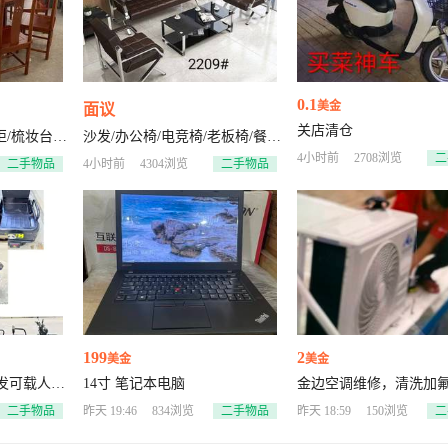
0.1
美金
面议
关店清仓
柜/梳妆台/
沙发/办公椅/电竞椅/老板椅/餐
/鞋柜/衣
椅/茶台/电视柜/文件柜/衣柜/床
4小时前
2708浏览
二
二手物品
4小时前
4304浏览
二手物品
头柜/梳妆台/床/床垫
199
2
美金
美金
发可载人可
14寸 笔记本电脑
金边空调维修，清洗加
池 续航里
安装空调
二手物品
昨天 19:46
834浏览
二手物品
昨天 18:59
150浏览
二