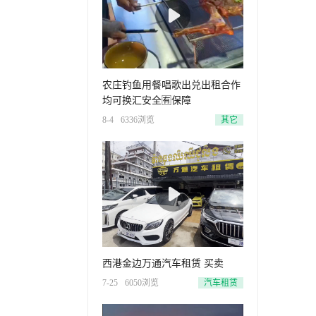
农庄钓鱼用餐唱歌出兑出租合作
均可换汇安全🈶保障
8-4
6336浏览
其它
西港金边万通汽车租赁 买卖
7-25
6050浏览
汽车租赁