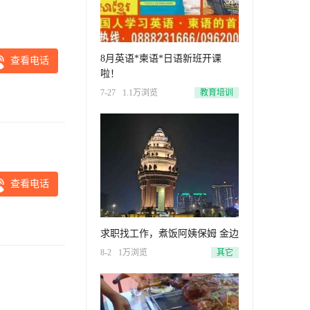
8月英语*柬语*日语新班开课
查看电话
啦！
7-27
1.1万浏览
教育培训
查看电话
求职找工作，煮饭阿姨保姆 金边
8-2
1万浏览
其它