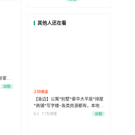
其他人还在看
新家具
房/三房，
出租
230
价房，全
美金
！ 飞
【金边】公寓*别墅*豪华大平层*排屋
*商铺*写字楼~各类房源都有，本地房
源团队 有始有终~服务到位—加我匹
8-3
7.7万浏览
出租
配更多房源资料，租金200起