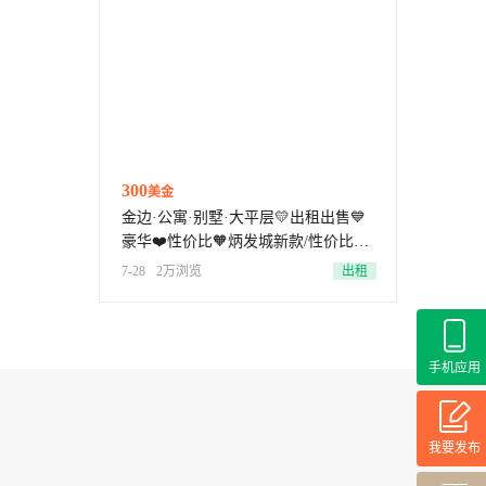
300
美金
金边·公寓·别墅·大平层💛出租出售💙
豪华❤️性价比🧡炳发城新款/性价比公
寓/精装大平层/首付5%-15%🩷金边范
7-28
2万浏览
出租
围内💚欢迎咨询💜优选推荐🩵免中介
费
手机应用
我要发布