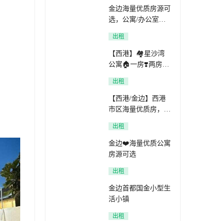
金边海量优质房源可
选，公寓/办公室都
🈶️
出租
【西港】🏘️星沙湾
公寓🏠一房❣️两房❣️
三房
出租
【西港/金边】西港
市区海量优质房，免
中介费
出租
金边❤️海量优质公寓
房源可选
出租
金边首都国金小型生
活小镇
出租