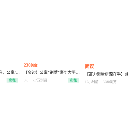
230
美金
面议
选，公寓/办
【金边】公寓*别墅*豪华大平层
【富力海量房源在手】(
*排屋*商铺*写字楼~各类房源都
出租
8-3
7.7万浏览
出租
220起) ，单间/一房/两
12小时前
3280浏览
有，本地房源团队 有始有终~服
顶级配置房，性价比低
务到位—加我匹配更多房源资
部都有 ，必有一套适合您
料，租金200起
机:afei654321