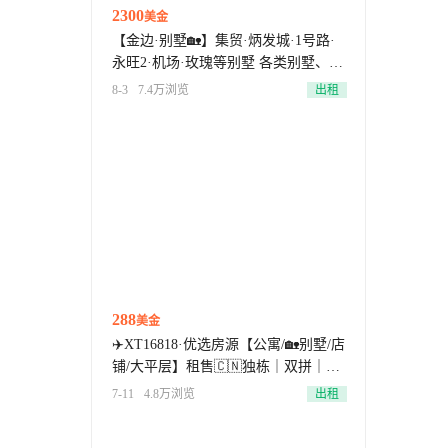
2300
美金
【金边·别墅🏡】集贸·炳发城·1号路·
永旺2·机场·玫瑰等别墅 各类别墅、免
中介费.定位找房
8-3
7.4万浏览
出租
288
美金
✈️XT16818·优选房源【公寓/🏡别墅/店
铺/大平层】租售🇨🇳独栋｜双拼｜排
屋·随时带看·【免中介费·车接车送·免
7-11
4.8万浏览
出租
费搬家】欢迎咨询