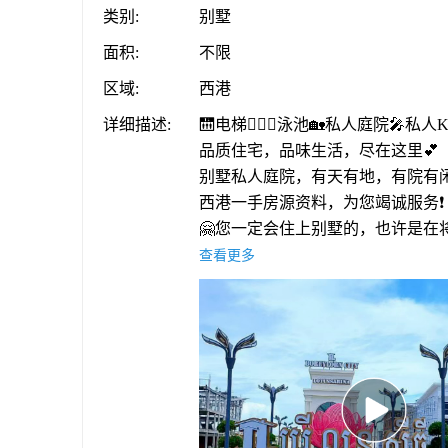
类别:
别墅
面积:
不限
区域:
西港
详细描述:
🛗电梯🏊🏻‍♀️泳池🏡私人庭院🎤私人K
品质住宅，品味生活，尽在这里💕
别墅私人庭院，有天有地，有院有闲
西港一手房源资料，为您竭诚服务❗（
🤗您一定会住上别墅的，也许是在将
看房热线飞机A968750520
查看更多
微信：A968750520