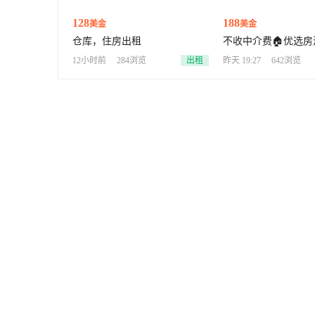
128
188
美金
美金
仓库，住房出租
不收中介费🏠优选房
🏡别墅/店铺/大平层】
12小时前
284浏览
出租
昨天 19:27
642浏览
独栋｜排屋｜双拼 
·【让您省时省心】