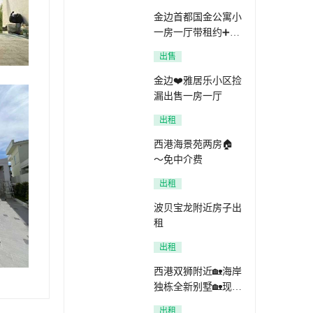
金边首都国金公寓小
一房一厅带租约➕家
具家电一起打包
出售
金边❤️雅居乐小区捡
漏出售一房一厅
出租
西港海景苑两房🏠
～免中介费
出租
波贝宝龙附近房子出
租
出租
西港双狮附近🏡海岸
独栋全新别墅🏡现订
房 7折起
出租