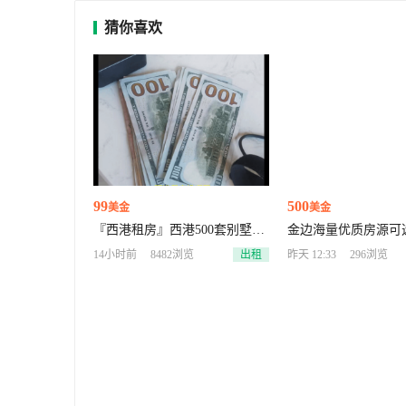
猜你喜欢
99
500
美金
美金
『西港租房』西港500套别墅资
金边海量优质房源可
源，砍价专家，看房随时联系！
公室都🈶️
14小时前
8482浏览
出租
昨天 12:33
296浏览