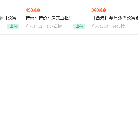
498
360
美金
美金
源【公寓/
特惠～特价～房东直租！
【西港】🏘️星沙湾公寓
租售🇨🇳
两房❣️三房
出租
昨天 14:32
1.6万浏览
出租
昨天 12:34
914浏览
随时带看
欢迎咨询