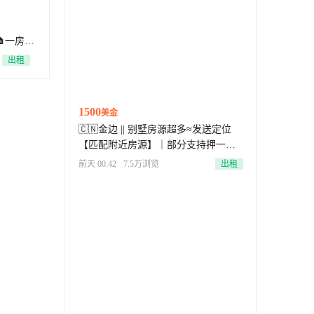
一房❣️
出租
1500
美金
🇨🇳金边 || 别墅房源超多≈发送定位
【匹配附近房源】｜部分支持押一
《各类房源都有》
前天 00:42
7.5万浏览
出租