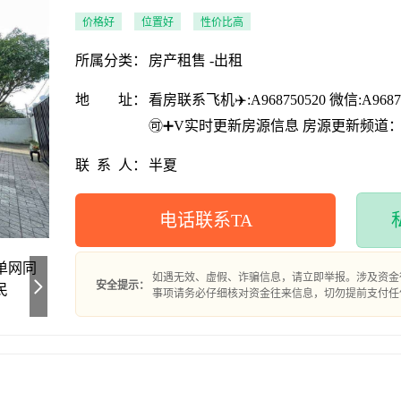
价格好
位置好
性价比高
所属分类：
房产租售 -出租
地
址：
看房联系飞机✈️:A968750520 微信:A9687
🉑➕V实时更新房源信息 房源更新频道
https://t.me/bx50520
联
系
人：
半夏
电话联系TA
如遇无效、虚假、诈骗信息，请立即举报。涉及资金
安全提示：
事项请务必仔细核对资金往来信息，切勿提前支付任