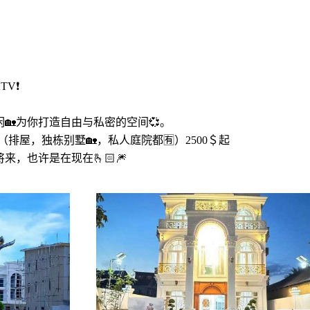
TV❗
🏡为你打造自由与私密的空间💞。
排屋，独栋别墅🏡，私人庭院都🈶）2500＄起
来，也许是在现在🫰🏻🎆