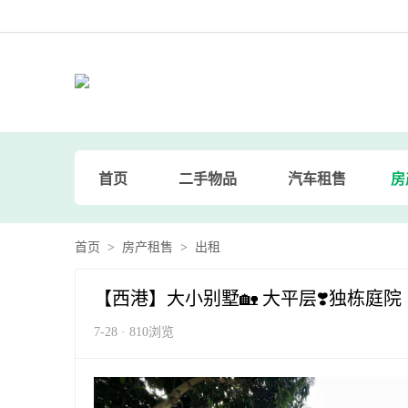
首页
二手物品
汽车租售
房
首页
>
房产租售
>
出租
【西港】大小别墅🏡 大平层❣️独栋庭
7-28 · 810浏览