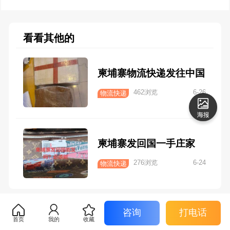
看看其他的
柬埔寨物流快递发往中国
462浏览
6-26
物流快递
柬埔寨发回国一手庄家
276浏览
6-24
物流快递
咨询
打电话
首页
我的
收藏