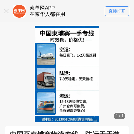
柬单网APP
直接打开
在柬华人都在用
1
/
1