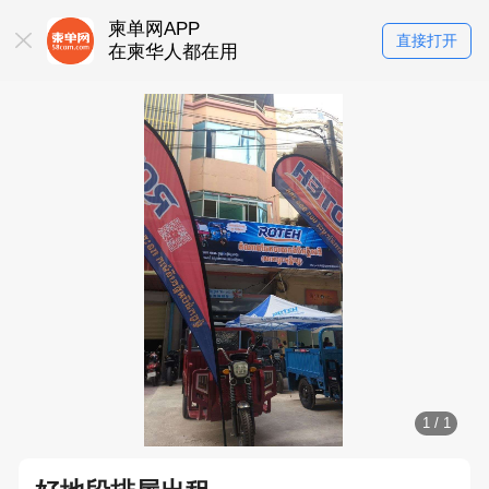
柬单网APP
直接打开
在柬华人都在用
1
/
1