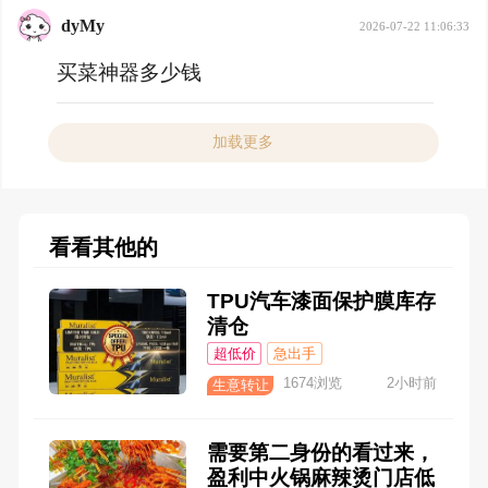
dyMy
2026-07-22 11:06:33
买菜神器多少钱
加载更多
看看其他的
TPU汽车漆面保护膜库存
清仓
超低价
急出手
1674浏览
2小时前
生意转让
需要第二身份的看过来，
盈利中火锅麻辣烫门店低