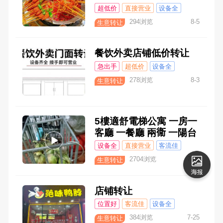
价转让
超低价
直接营业
设备全
客流佳
294浏览
8-5
生意转让
餐饮外卖店铺低价转让
急出手
超低价
设备全
278浏览
8-3
生意转让
5樓適舒電梯公寓 一房一
客廳 一餐廳 兩𫟘 一陽台
超低價出售 三萬9千 美金
设备全
直接营业
客流佳
位置好
2704浏览
7-28
生意转让
店铺转让
位置好
客流佳
设备全
直接营业
384浏览
7-25
生意转让