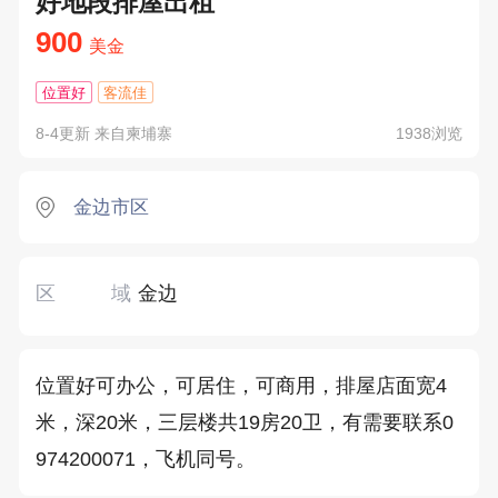
好地段排屋出租
900
美金
位置好
客流佳
8-4更新 来自柬埔寨
1938浏览
金边市区
区域
金边
位置好可办公，可居住，可商用，排屋店面宽4
米，深20米，三层楼共19房20卫，有需要联系0
974200071，飞机同号。