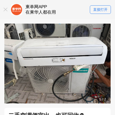
柬单网APP
直接打开
在柬华人都在用
5
/
7