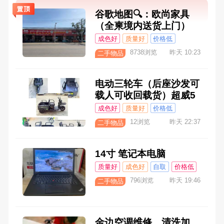
谷歌地图🔍：欧尚家具
（全柬境内送货上门）
成色好
质量好
价格低
送货上门
8738浏览
昨天 10:23
二手物品
电动三轮车（后座沙发可
载人可收回载货）超威5
颗电池 续航里程55公里
成色好
质量好
价格低
创业神车
送货上门
12浏览
昨天 22:37
二手物品
14寸 笔记本电脑
质量好
成色好
自取
价格低
796浏览
昨天 19:46
二手物品
金边空调维修，清洗加