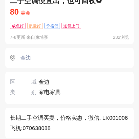
二手空调便宜出，也可回收♻️
80
美金
成色好
质量好
价格低
送货上门
7-8更新 来自柬埔寨
232浏览
金边
区域
金边
类别
家电家具
长期二手空调买卖，价格实惠，微信: LK001006

飞机:070638088